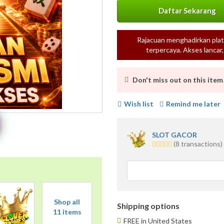
info
Daftar Sekarang
Rajacuan menghadirkan plat
terpercaya. Akses lancar
Don't miss out on this item
Wish list
Remind me later
SLOT GACOR
5.0
(8 transactions)
stars
average
user
feedback
Shop all
Shipping options
11 items
FREE in United States