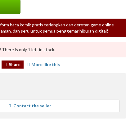
form baca komik gratis terlengkap dan deretan game online
, aman, dan seru untuk semua penggemar hiburan digital!
!
There is only 1 left in stock.
Share
More like this
Contact the seller