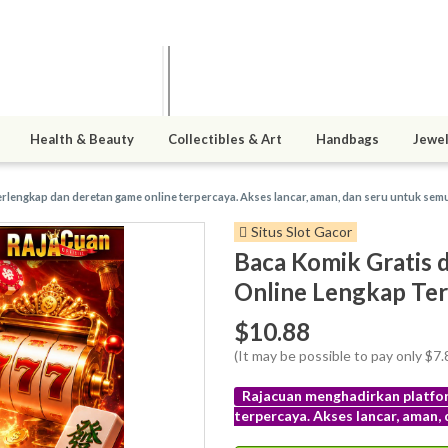
Health & Beauty
Collectibles & Art
Handbags
Jewel
rlengkap dan deretan game online terpercaya. Akses lancar, aman, dan seru untuk sem
Situs Slot Gacor
Baca Komik Gratis 
Online Lengkap Te
$10.88
(It may be possible to pay only $
Rajacuan menghadirkan platfor
terpercaya. Akses lancar, aman,
More