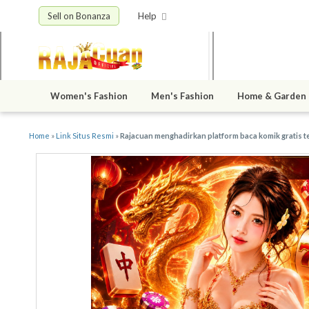
Sell on Bonanza
Help
Women's Fashion
Men's Fashion
Home & Garden
Home
»
Link Situs Resmi
»
Rajacuan menghadirkan platform baca komik gratis te