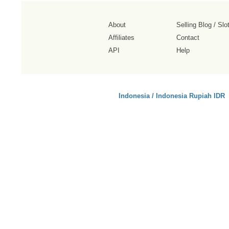
About
Selling Blog
/
Slo
Affiliates
Contact
API
Help
Indonesia / Indonesia Rupiah IDR