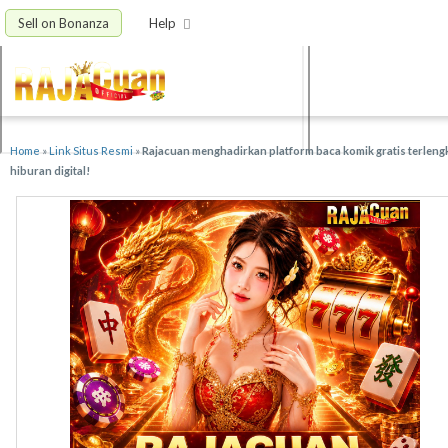
Sell on Bonanza
Help
Home
»
Link Situs Resmi
»
Rajacuan menghadirkan platform baca komik gratis terleng
hiburan digital!